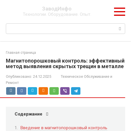
Перейти
ЗаводИнфо
к
Технологии. Оборудование. Опыт.
контенту
Поиск:
Главная страница
Магнитопорошковый контроль: эффективный
метод выявления скрытых трещин в металле
Опубликовано:
24.12.2025
Техническое Обслуживание и
Ремонт
Содержание
Введение в магнитопорошковый контроль