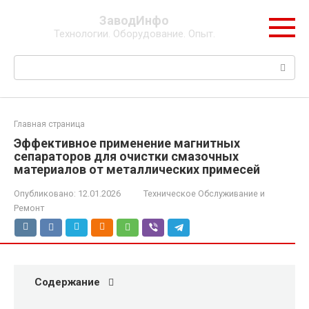
Перейти
ЗаводИнфо
к
Технологии. Оборудование. Опыт.
контенту
Поиск:
Главная страница
Эффективное применение магнитных
сепараторов для очистки смазочных
материалов от металлических примесей
Опубликовано:
12.01.2026
Техническое Обслуживание и
Ремонт
Содержание