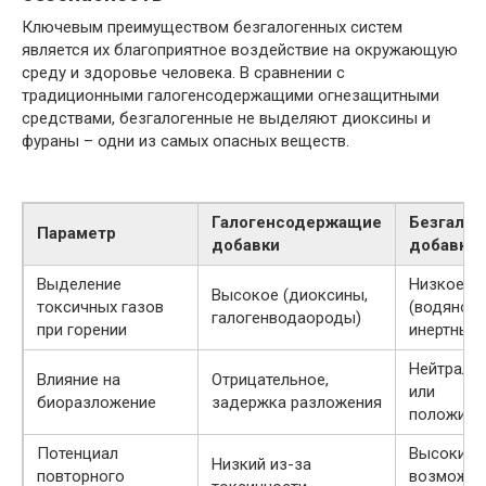
Ключевым преимуществом безгалогенных систем
является их благоприятное воздействие на окружающую
среду и здоровье человека. В сравнении с
традиционными галогенсодержащими огнезащитными
средствами, безгалогенные не выделяют диоксины и
фураны – одни из самых опасных веществ.
Галогенсодержащие
Безгалог
Параметр
добавки
добавки
Выделение
Низкое
Высокое (диоксины,
токсичных газов
(водяной 
галогенводаороды)
при горении
инертные 
Нейтраль
Влияние на
Отрицательное,
или
биоразложение
задержка разложения
положите
Потенциал
Высокий,
Низкий из-за
повторного
возможен