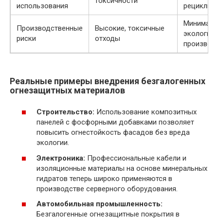
токсичности
использования
рециклинг
Минималь
Производственные
Высокие, токсичные
экологич
риски
отходы
производ
Реальные примеры внедрения безгалогенных
огнезащитных материалов
Строительство:
Использование композитных
панелей с фосфорными добавками позволяет
повысить огнестойкость фасадов без вреда
экологии.
Электроника:
Профессиональные кабели и
изоляционные материалы на основе минеральных
гидратов теперь широко применяются в
производстве серверного оборудования.
Автомобильная промышленность:
Безгалогенные огнезащитные покрытия в