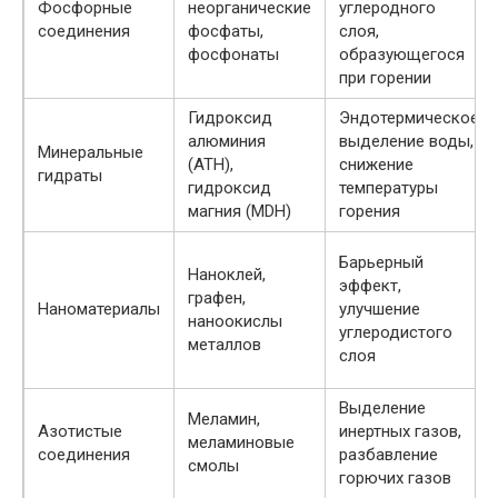
Фосфорные
неорганические
углеродного
соединения
фосфаты,
слоя,
фосфонаты
образующегося
при горении
Гидроксид
Эндотермическое
алюминия
выделение воды,
Минеральные
(ATH),
снижение
гидраты
гидроксид
температуры
магния (MDH)
горения
Барьерный
Наноклей,
эффект,
графен,
Наноматериалы
улучшение
наноокислы
углеродистого
металлов
слоя
Выделение
Меламин,
Азотистые
инертных газов,
меламиновые
соединения
разбавление
смолы
горючих газов