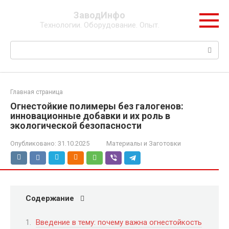
Перейти
ЗаводИнфо
к
Технологии. Оборудование. Опыт.
контенту
Поиск:
Главная страница
Огнестойкие полимеры без галогенов:
инновационные добавки и их роль в
экологической безопасности
Опубликовано:
31.10.2025
Материалы и Заготовки
Содержание
Введение в тему: почему важна огнестойкость