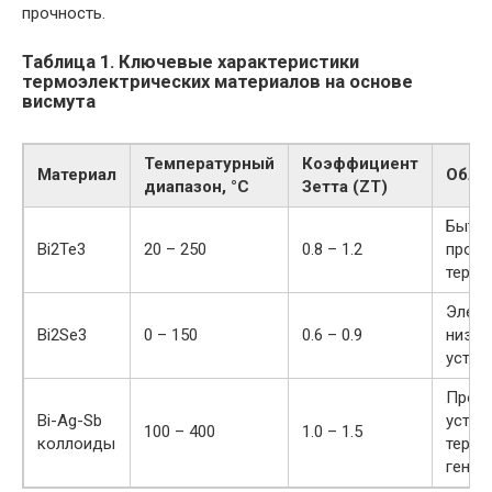
прочность.
Таблица 1. Ключевые характеристики
термоэлектрических материалов на основе
висмута
Температурный
Коэффициент
Материал
Обла
диапазон, °C
Зетта (ZT)
Бытов
Bi2Te3
20 – 250
0.8 – 1.2
пром
термо
Элект
Bi2Se3
0 – 150
0.6 – 0.9
низко
устро
Пром
Bi-Ag-Sb
устан
100 – 400
1.0 – 1.5
коллоиды
термо
генер