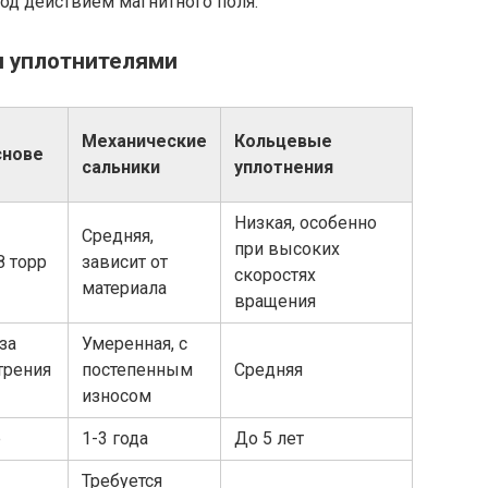
од действием магнитного поля.
и уплотнителями
Механические
Кольцевые
снове
сальники
уплотнения
Низкая, особенно
Средняя,
при высоких
8 торр
зависит от
скоростях
материала
вращения
за
Умеренная, с
 трения
постепенным
Средняя
износом
е
1-3 года
До 5 лет
Требуется