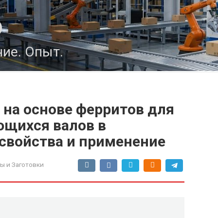
о
ие. Опыт.
на основе ферритов для
щихся валов в
 свойства и применение
ы и Заготовки