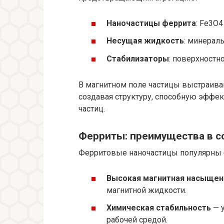
Наночастицы феррита
: Fe3O4
Несущая жидкость
: минерал
Стабилизаторы
: поверхностн
В магнитном поле частицы выстраиваю
создавая структуру, способную эффе
частиц.
Ферриты: преимущества в с
Ферритовые наночастицы популярны 
Высокая магнитная насыщен
магнитной жидкости.
Химическая стабильность
— у
рабочей средой.