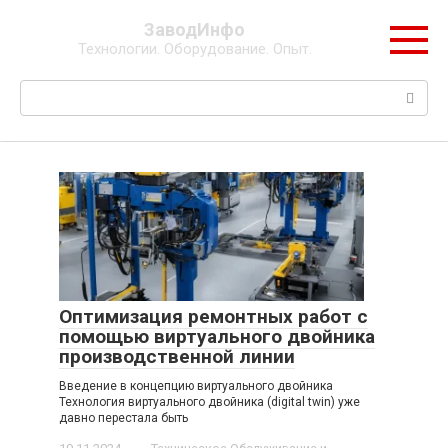
Перейти
ЗаводИнфо
к
Технологии. Оборудование. Опыт.
контенту
Поиск:
Оптимизация ремонтных работ с
помощью виртуального двойника
производственной линии
Введение в концепцию виртуального двойника
Технология виртуального двойника (digital twin) уже
давно перестала быть