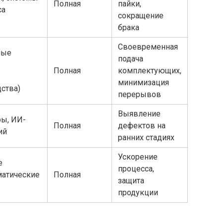
Полная
пайки,
са
сокращение
брака
Своевременная
ные
подача
Полная
комплектующих,
минимизация
ства)
перерывов
Выявление
ры, ИИ-
Полная
дефектов на
ий
ранних стадиях
Ускорение
е
процесса,
матические
Полная
защита
продукции