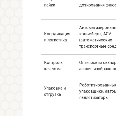
пайка
дозирования флю
Автоматизирован
Координация
конвейеры, AGV
и логистика
(автоматические
транспортные сред
Контроль
Оптические скане
качества
анализ изображен
Роботизированны
Упаковка и
упаковщики, авто
отгрузка
паллетизаторы