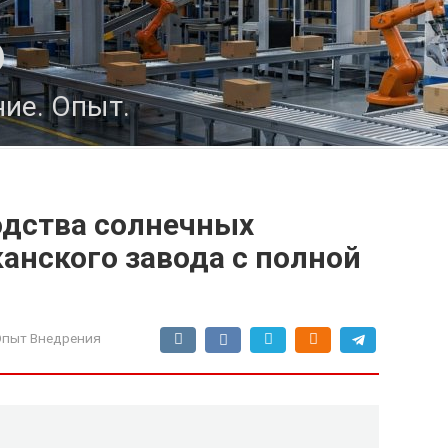
о
ие. Опыт.
одства солнечных
анского завода с полной
Опыт Внедрения