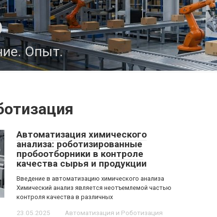
о
ие. Опыт.
ботизация
Автоматизация химического
анализа: роботизированные
пробоотборники в контроле
качества сырья и продукции
Введение в автоматизацию химического анализа
Химический анализ является неотъемлемой частью
контроля качества в различных
23.05.2025
Автоматизация и Роботизация