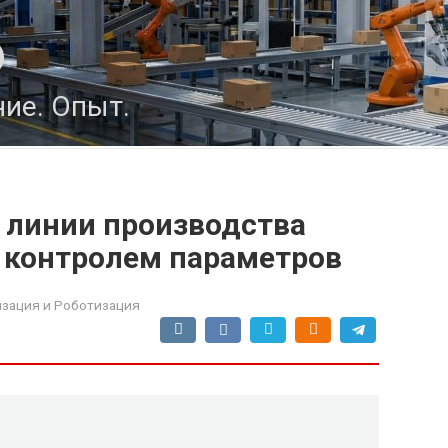
о
ие. Опыт.
 линии производства
с контролем параметров
зация и Роботизация