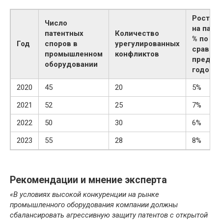
Рост з
Число
на пате
патентных
Количество
% по
Год
споров в
урегулированных
сравне
промышленном
конфликтов
преды
оборудовании
годом)
2020
45
20
5%
2021
52
25
7%
2022
50
30
6%
2023
55
28
8%
Рекомендации и мнение эксперта
«В условиях высокой конкуренции на рынке
промышленного оборудования компании должны
сбалансировать агрессивную защиту патентов с открытой