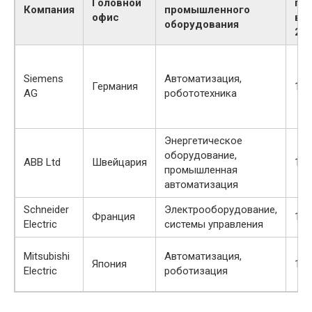
Головной
па
Компания
промышленного
офис
в 2
оборудования
202
Siemens
Автоматизация,
Германия
185
AG
робототехника
Энергетическое
оборудование,
ABB Ltd
Швейцария
160
промышленная
автоматизация
Schneider
Электрооборудование,
Франция
140
Electric
системы управления
Mitsubishi
Автоматизация,
Япония
130
Electric
роботизация