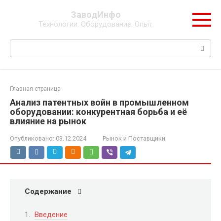
Перейти
ЗаводИнфо
к
Технологии. Оборудование. Опыт.
контенту
Поиск:
Главная страница
Анализ патентных войн в промышленном
оборудовании: конкурентная борьба и её
влияние на рынок
Опубликовано:
03.12.2024
Рынок и Поставщики
Содержание
Введение